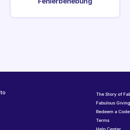
Fehlerbehebung
 to
The Story of Fa
Fabulous Givin
Redeem a Code
Terms
Help Center