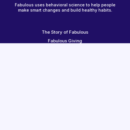
Fabulous uses behavioral science to help people
make smart changes and build healthy habits.
The Story of Fabulous
Fabulous Giving
Redeem a Code
Terms
Help Center
Contact Us
Blog
Fabulous for Employees
Become an Affiliate
We're Hiring