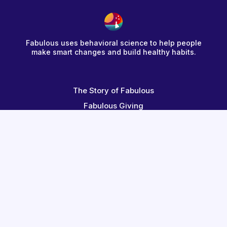
Fabulous uses behavioral science to help people
make smart changes and build healthy habits.
The Story of Fabulous
Fabulous Giving
Redeem a Code
Terms
Help Center
Contact Us
Blog
Fabulous for Employees
Become an Affiliate