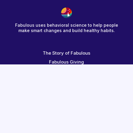
Fabulous uses behavioral science to help people
make smart changes and build healthy habits.
The Story of Fabulous
Fabulous Giving
Redeem a Code
Terms
Help Center
Contact Us
Blog
Fabulous for Employees
Become an Affiliate