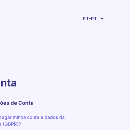
PT-PT
onta
çōes de Conta
agar minha conta e dados da
s (GDPR)?