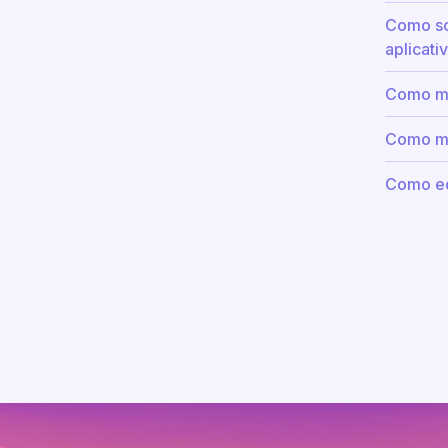
Como so
aplicati
Como mu
Como mu
Como ed