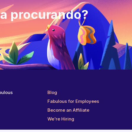
va procurando?
bulous
Blog
g
Fabulous for Employees
Become an Affiliate
We're Hiring