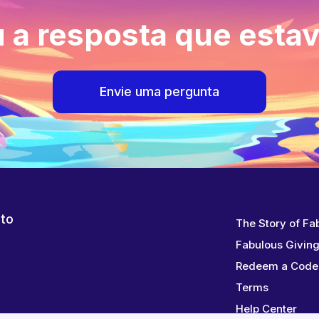
 a resposta que esta
Envie uma pergunta
 to
The Story of Fa
Fabulous Givin
Redeem a Code
Terms
Help Center