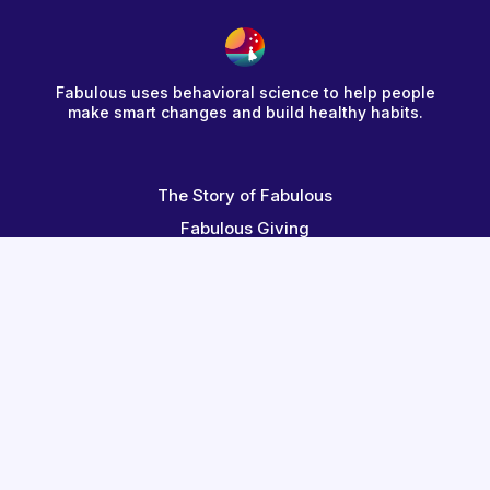
Fabulous uses behavioral science to help people
make smart changes and build healthy habits.
The Story of Fabulous
Fabulous Giving
Redeem a Code
Terms
Help Center
Contact Us
Blog
Fabulous for Employees
Become an Affiliate