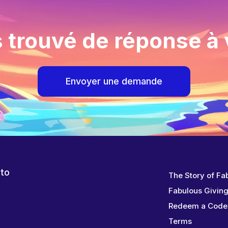
 trouvé de réponse à 
Envoyer une demande
 to
The Story of Fa
Fabulous Givin
Redeem a Code
Terms