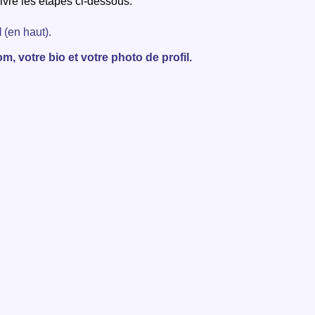
uivre les étapes ci-dessous
:
l
(en haut).
m, votre bio et votre photo de profil.