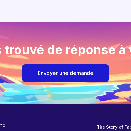
 trouvé de réponse à 
Envoyer une demande
 to
The Story of Fa