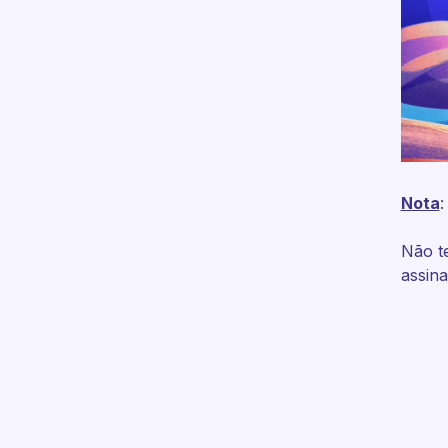
Nota
:
Não t
assin